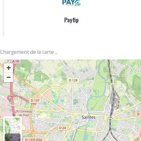
Payfip
Chargement de la carte ...
+
−