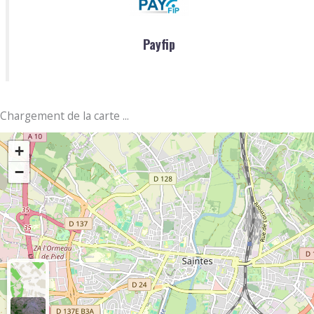
Payfip
Chargement de la carte ...
+
−