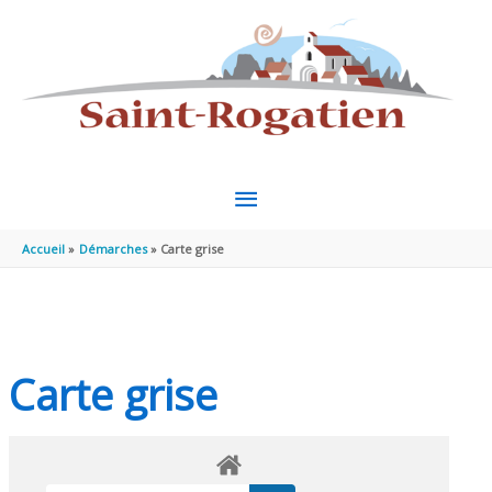
Aller au contenu
Aller au pied de page
MENU
PRINCIPAL
Accueil
Démarches
Carte grise
Carte grise