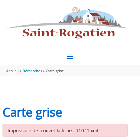
Aller au contenu
Aller au pied de page
MENU
PRINCIPAL
Accueil
Démarches
Carte grise
Carte grise
Impossible de trouver la fiche : R1041.xml