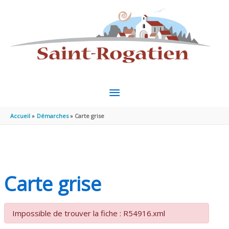
Aller au contenu
Aller au pied de page
MENU
PRINCIPAL
Accueil
Démarches
Carte grise
Carte grise
Impossible de trouver la fiche : R54916.xml