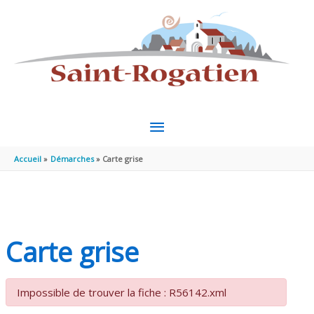
Aller au contenu
Aller au pied de page
MENU
PRINCIPAL
Accueil
Démarches
Carte grise
Carte grise
Impossible de trouver la fiche : R56142.xml