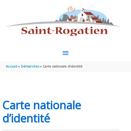
Aller au contenu
Aller au pied de page
MENU
PRINCIPAL
Accueil
Démarches
Carte nationale d’identité
Carte nationale
d’identité