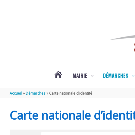
Aller au contenu
Aller au pied de page
MAIRIE
DÉMARCHES
ACTUALITÉS
Accueil
Démarches
Carte nationale d’identité
DE
Carte nationale d’identi
SAINT-