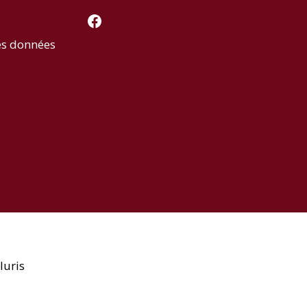
Facebook
es données
luris