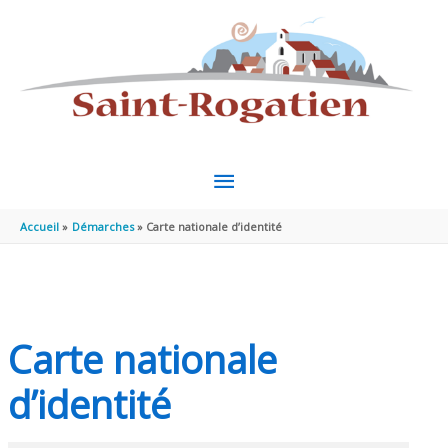
Aller au contenu
Aller au pied de page
MENU
PRINCIPAL
Accueil
Démarches
Carte nationale d’identité
Carte nationale
d’identité