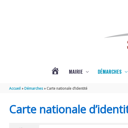
Aller au contenu
Aller au pied de page
MAIRIE
DÉMARCHES
ACTUALITÉS
Accueil
Démarches
Carte nationale d’identité
DE
Carte nationale d’identi
SAINT-