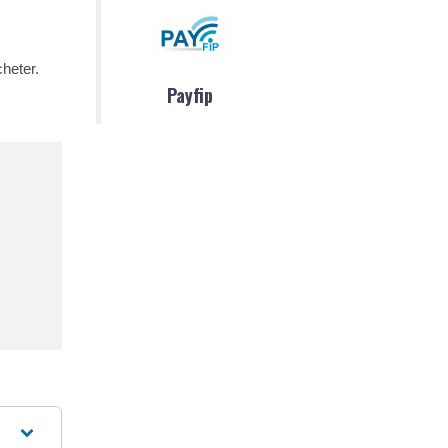
cheter.
Payfip