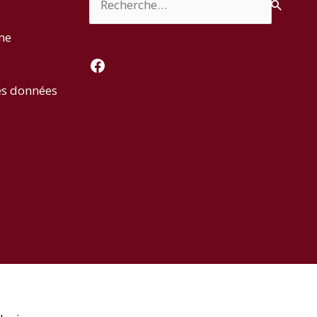
rme
Facebook
es données