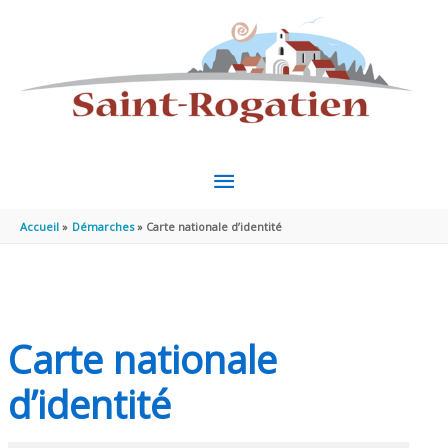
Aller au contenu
Aller au pied de page
MENU
PRINCIPAL
Accueil
Démarches
Carte nationale d’identité
Carte nationale
d’identité