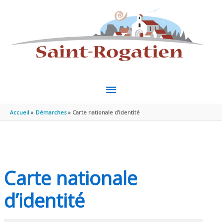
Aller au contenu
Aller au pied de page
MENU
PRINCIPAL
Accueil
Démarches
Carte nationale d’identité
Carte nationale
d’identité