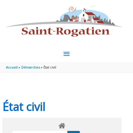
Aller au contenu
Aller au pied de page
MENU
PRINCIPAL
Accueil
Démarches
État civil
État civil