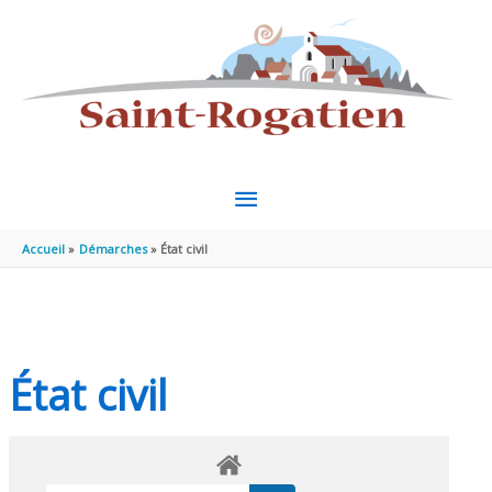
Aller au contenu
Aller au pied de page
MENU
PRINCIPAL
Accueil
Démarches
État civil
État civil