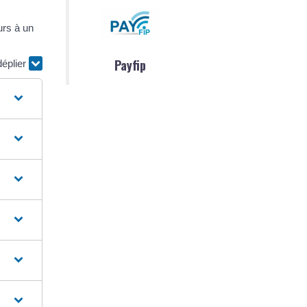
urs à un
Payfip
déplier