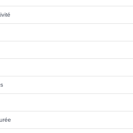
ivité
us
urée