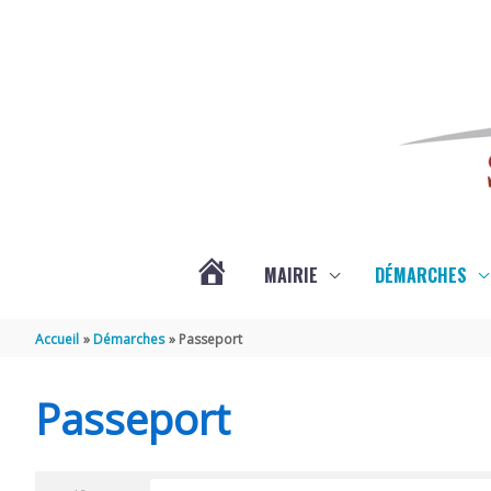
Aller au contenu
Aller au pied de page
MAIRIE
DÉMARCHES
ACTUALITÉS
Accueil
Démarches
Passeport
DE
Passeport
SAINT-