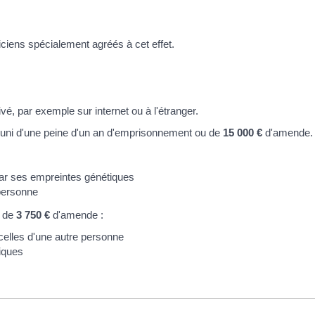
iciens spécialement agréés à cet effet.
ivé, par exemple sur internet ou à l'étranger.
t puni d'une peine d'un an d'emprisonnement ou de
15 000 €
d'amende.
 par ses empreintes génétiques
personne
s de
3 750 €
d'amende :
 celles d'une autre personne
iques