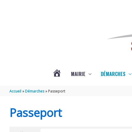
Aller au contenu
Aller au pied de page
MAIRIE
DÉMARCHES
ACTUALITÉS
Accueil
Démarches
Passeport
DE
Passeport
SAINT-