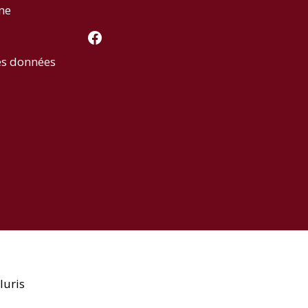
rme
Facebook
es données
luris