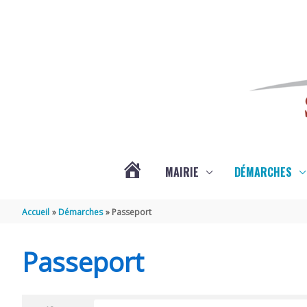
Aller au contenu
Aller au pied de page
MAIRIE
DÉMARCHES
ACTUALITÉS
Accueil
Démarches
Passeport
DE
Passeport
SAINT-