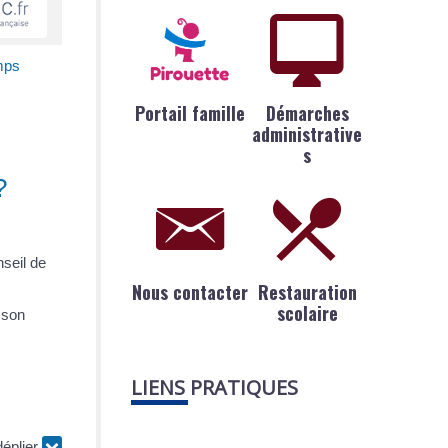
mps
Portail famille
Démarches
administrative
s
?
nseil de
Nous contacter
Restauration
scolaire
e son
LIENS PRATIQUES
déplier