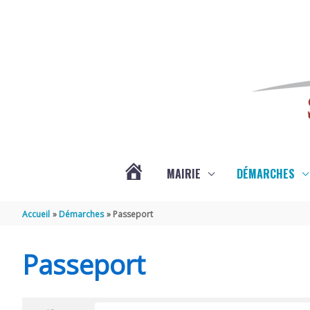
Aller au contenu
Aller au pied de page
MAIRIE
DÉMARCHES
ACTUALITÉS
Accueil
Démarches
Passeport
DE
Passeport
SAINT-