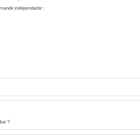
emande indépendante :
due ?