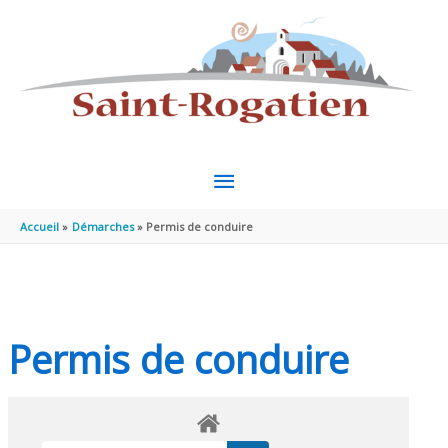
Aller au contenu
Aller au pied de page
MENU
PRINCIPAL
Accueil
Démarches
Permis de conduire
Permis de conduire