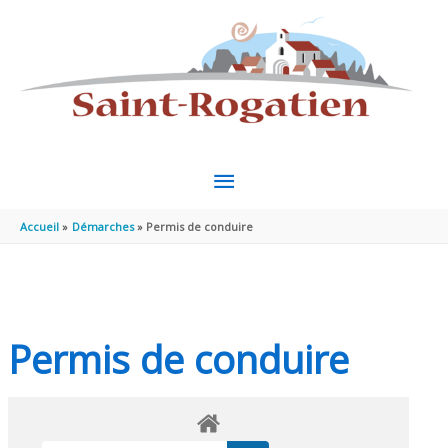
Aller au contenu
Aller au pied de page
MENU
PRINCIPAL
Accueil
Démarches
Permis de conduire
Permis de conduire