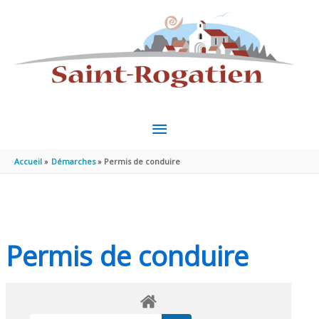
Aller au contenu
Aller au pied de page
MENU
PRINCIPAL
Accueil
Démarches
Permis de conduire
Permis de conduire