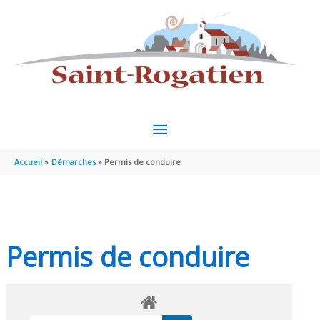
Aller au contenu
Aller au pied de page
MENU
PRINCIPAL
Accueil
Démarches
Permis de conduire
Permis de conduire