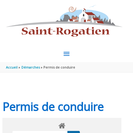
Aller au contenu
Aller au pied de page
MENU
PRINCIPAL
Accueil
Démarches
Permis de conduire
Permis de conduire