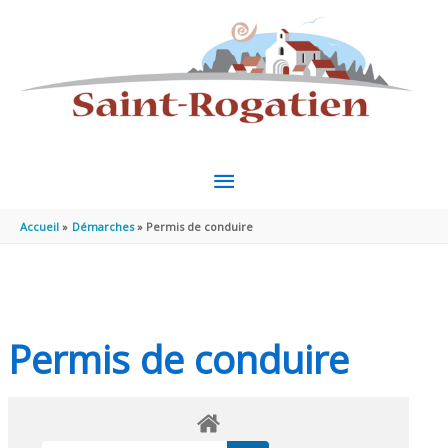
Aller au contenu
Aller au pied de page
MENU
PRINCIPAL
Accueil
Démarches
Permis de conduire
Permis de conduire