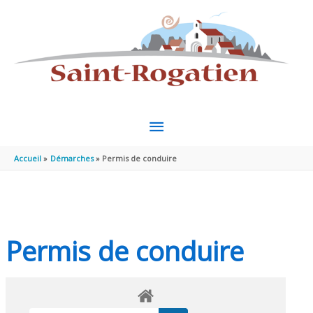
Aller au contenu
Aller au pied de page
MENU
PRINCIPAL
Accueil
Démarches
Permis de conduire
Permis de conduire