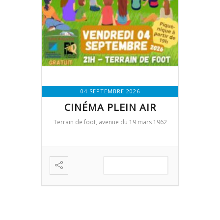
04 SEPTEMBRE 2026
MME –
CINÉMA PLEIN AIR
SE
A
Terrain de foot, avenue du 19 mars 1962
Saint-Rogatien
Salle 
EN SAVOIR PLUS
IR PLUS