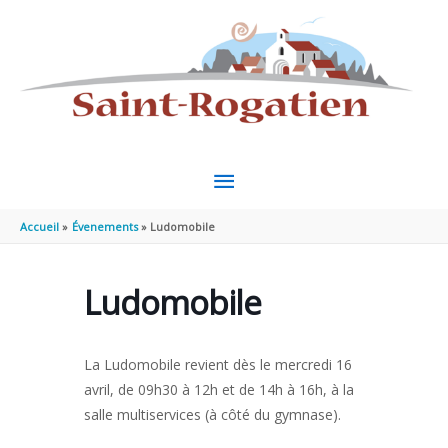
Aller au contenu
Aller au pied de page
MENU
PRINCIPAL
Accueil
Évenements
Ludomobile
Ludomobile
La Ludomobile revient dès le mercredi 16
avril, de 09h30 à 12h et de 14h à 16h, à la
salle multiservices (à côté du gymnase).