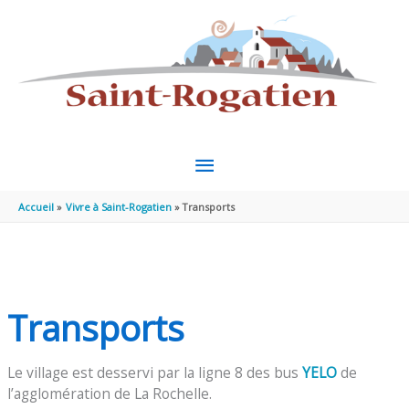
Aller au contenu
Aller au pied de page
MENU
PRINCIPAL
Accueil
Vivre à Saint-Rogatien
Transports
Transports
Le village est desservi par la ligne 8 des bus
YELO
de
l’agglomération de La Rochelle.