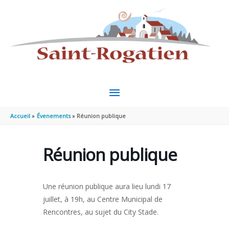
Aller au contenu
Aller au pied de page
MENU
PRINCIPAL
Accueil
Évenements
Réunion publique
Réunion publique
Une réunion publique aura lieu lundi 17
juillet, à 19h, au Centre Municipal de
Rencontres, au sujet du City Stade.