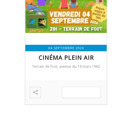
04 SEPTEMBRE 2026
MME –
CINÉMA PLEIN AIR
SE
A
Terrain de foot, avenue du 19 mars 1962
Saint-Rogatien
Salle 
EN SAVOIR PLUS
IR PLUS