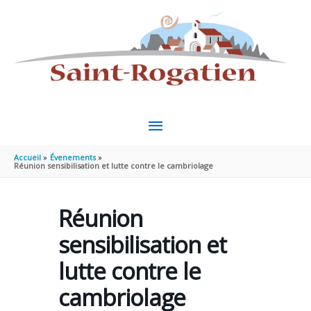
Aller au contenu
Aller au pied de page
MENU
PRINCIPAL
Accueil
Évenements
Réunion sensibilisation et lutte contre le cambriolage
Réunion
sensibilisation et
lutte contre le
cambriolage