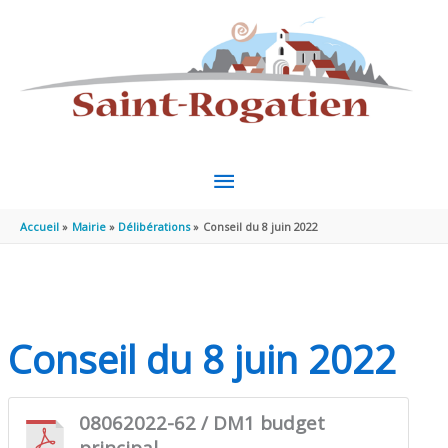
Aller au contenu
Aller au pied de page
MENU
PRINCIPAL
Accueil
Mairie
Délibérations
Conseil du 8 juin 2022
Conseil du 8 juin 2022
08062022-62 / DM1 budget
principal