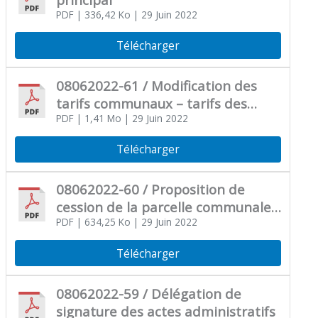
PDF
| 336,42 Ko
| 29 Juin 2022
Télécharger
08062022-61 / Modification des
tarifs communaux – tarifs des
locaux et proposition d’un tarif de
PDF
| 1,41 Mo
| 29 Juin 2022
location du domaine public
Télécharger
08062022-60 / Proposition de
cession de la parcelle communale
AB 544
PDF
| 634,25 Ko
| 29 Juin 2022
Télécharger
08062022-59 / Délégation de
signature des actes administratifs