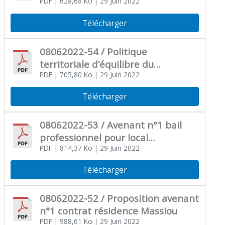
à l’UNIMA
PDF
| 628,68 Ko
| 29 Juin 2022
Télécharger
08062022-54 / Politique
territoriale d’équilibre du
peuplement – signature de la
PDF
| 705,80 Ko
| 29 Juin 2022
convention d’attribution CDA
Télécharger
08062022-53 / Avenant n°1 bail
professionnel pour local
ostéopathie
PDF
| 814,37 Ko
| 29 Juin 2022
Télécharger
08062022-52 / Proposition avenant
n°1 contrat résidence Massiou
PDF
| 988,61 Ko
| 29 Juin 2022