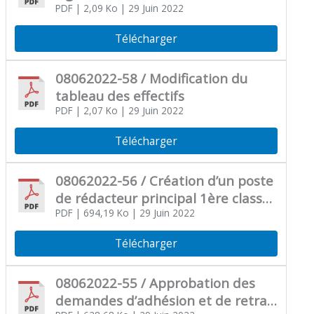
PDF
| 2,09 Ko
| 29 Juin 2022
Télécharger
08062022-58 / Modification du
tableau des effectifs
PDF
| 2,07 Ko
| 29 Juin 2022
Télécharger
08062022-56 / Création d’un poste
de rédacteur principal 1ère classe
à compter du 01 09 2022
PDF
| 694,19 Ko
| 29 Juin 2022
Télécharger
08062022-55 / Approbation des
demandes d’adhésion et de retrait