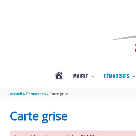
Aller au contenu
Aller au pied de page
MAIRIE
DÉMARCHES
ACTUALITÉS
Accueil
Démarches
Carte grise
DE
Carte grise
SAINT-