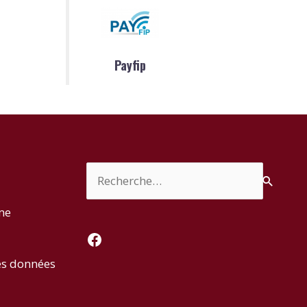
Payfip
Rechercher :
rme
Facebook
es données