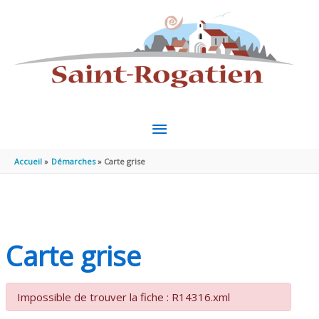
Aller au contenu
Aller au pied de page
MENU
PRINCIPAL
Accueil
Démarches
Carte grise
Carte grise
Impossible de trouver la fiche : R14316.xml