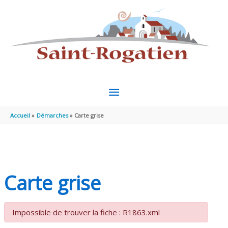
Aller au contenu
Aller au pied de page
MENU
PRINCIPAL
Accueil
Démarches
Carte grise
Carte grise
Impossible de trouver la fiche : R1863.xml