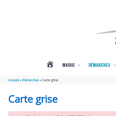
Aller au contenu
Aller au pied de page
MAIRIE
DÉMARCHES
ACTUALITÉS
Accueil
Démarches
Carte grise
DE
Carte grise
SAINT-