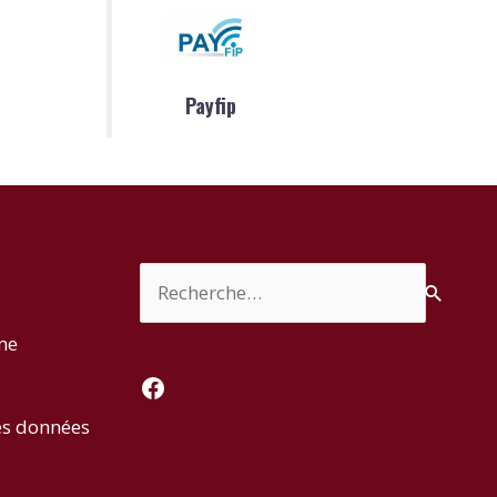
Payfip
Rechercher :
rme
Facebook
es données