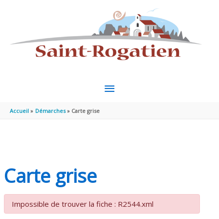
Aller au contenu
Aller au pied de page
MENU
PRINCIPAL
Accueil
Démarches
Carte grise
Carte grise
Impossible de trouver la fiche : R2544.xml