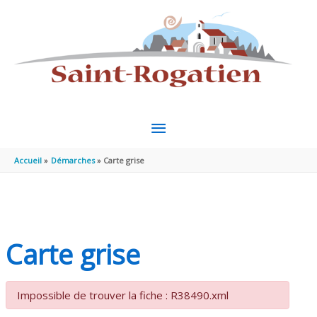
Aller au contenu
Aller au pied de page
MENU
PRINCIPAL
Accueil
Démarches
Carte grise
Carte grise
Impossible de trouver la fiche : R38490.xml