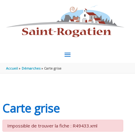
Aller au contenu
Aller au pied de page
MENU
PRINCIPAL
Accueil
Démarches
Carte grise
Carte grise
Impossible de trouver la fiche : R49433.xml