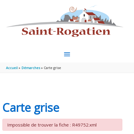
Aller au contenu
Aller au pied de page
MENU
PRINCIPAL
Accueil
Démarches
Carte grise
Carte grise
Impossible de trouver la fiche : R49752.xml