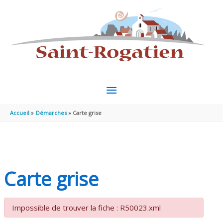
Aller au contenu
Aller au pied de page
MENU
PRINCIPAL
Accueil
Démarches
Carte grise
Carte grise
Impossible de trouver la fiche : R50023.xml