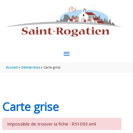
Aller au contenu
Aller au pied de page
MENU
PRINCIPAL
Accueil
Démarches
Carte grise
Carte grise
Impossible de trouver la fiche : R51093.xml