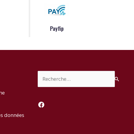
Payfip
Rechercher :
rme
Facebook
es données