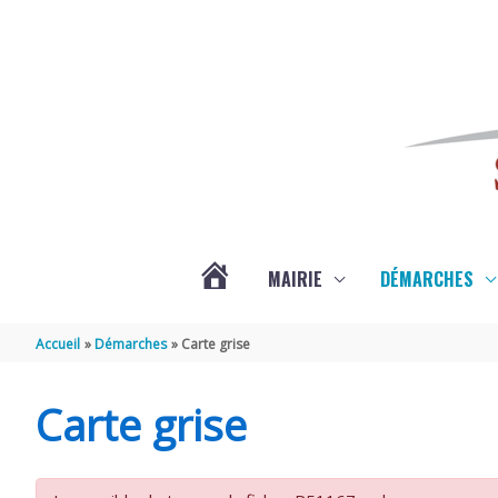
Aller au contenu
Aller au pied de page
MAIRIE
DÉMARCHES
ACTUALITÉS
Accueil
Démarches
Carte grise
DE
Carte grise
SAINT-