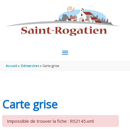
Aller au contenu
Aller au pied de page
MENU
PRINCIPAL
Accueil
Démarches
Carte grise
Carte grise
Impossible de trouver la fiche : R52145.xml