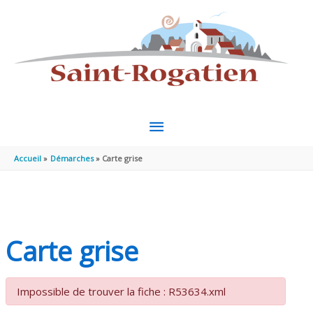
Aller au contenu
Aller au pied de page
MENU
PRINCIPAL
Accueil
Démarches
Carte grise
Carte grise
Impossible de trouver la fiche : R53634.xml