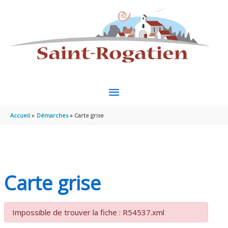
Aller au contenu
Aller au pied de page
MENU
PRINCIPAL
Accueil
Démarches
Carte grise
Carte grise
Impossible de trouver la fiche : R54537.xml