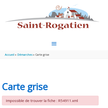
Aller au contenu
Aller au pied de page
MENU
PRINCIPAL
Accueil
Démarches
Carte grise
Carte grise
Impossible de trouver la fiche : R54911.xml