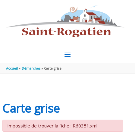
Aller au contenu
Aller au pied de page
MENU
PRINCIPAL
Accueil
Démarches
Carte grise
Carte grise
Impossible de trouver la fiche : R60351.xml