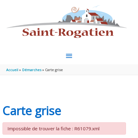
Aller au contenu
Aller au pied de page
MENU
PRINCIPAL
Accueil
Démarches
Carte grise
Carte grise
Impossible de trouver la fiche : R61079.xml