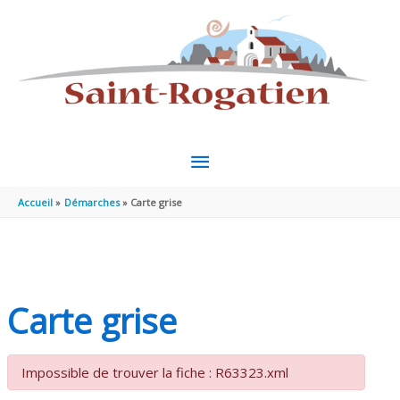
Aller au contenu
Aller au pied de page
MENU
PRINCIPAL
Accueil
Démarches
Carte grise
Carte grise
Impossible de trouver la fiche : R63323.xml