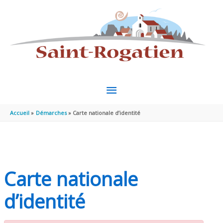
Aller au contenu
Aller au pied de page
MENU
PRINCIPAL
Accueil
Démarches
Carte nationale d’identité
Carte nationale
d’identité