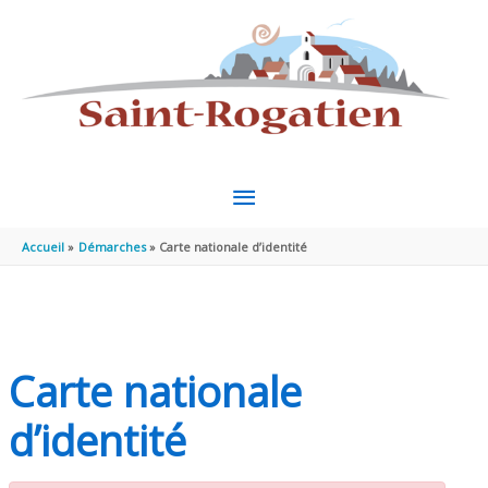
Aller au contenu
Aller au pied de page
MENU
PRINCIPAL
Accueil
Démarches
Carte nationale d’identité
Carte nationale
d’identité